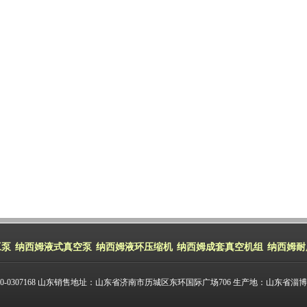
工泵
纳西姆液式真空泵
纳西姆液环压缩机
纳西姆成套真空机组
纳西姆耐
07168 山东销售地址：山东省济南市历城区东环国际广场706 生产地：山东省淄博市博山区